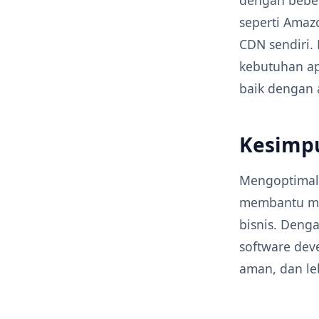
seperti Ama
CDN sendiri.
kebutuhan ap
baik dengan a
Kesimp
Mengoptimalk
membantu me
bisnis. Deng
software dev
aman, dan leb