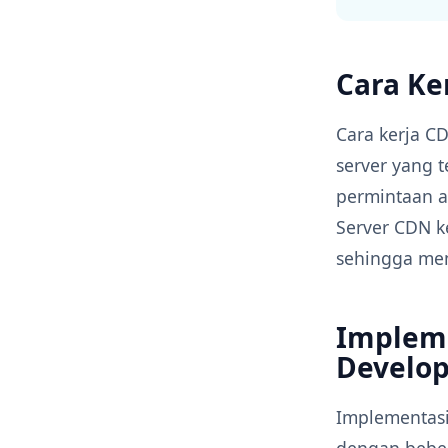
Cara Ke
Cara kerja C
server yang t
permintaan ak
Server CDN k
sehingga mem
Impleme
Develo
Implementasi
dengan beber