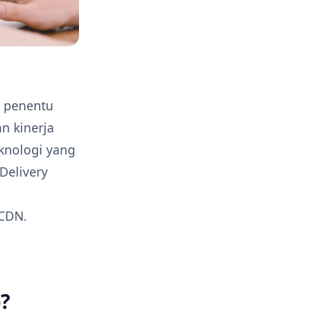
or penentu
n kinerja
knologi yang
Delivery
a
 CDN.
?