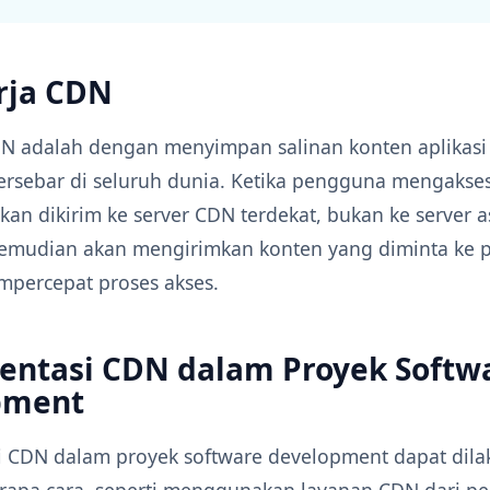
rja CDN
DN adalah dengan menyimpan salinan konten aplikasi 
ersebar di seluruh dunia. Ketika pengguna mengakses 
an dikirim ke server CDN terdekat, bukan ke server as
emudian akan mengirimkan konten yang diminta ke 
percepat proses akses.
ntasi CDN dalam Proyek Softw
pment
 CDN dalam proyek software development dapat dil
apa cara, seperti menggunakan layanan CDN dari pe