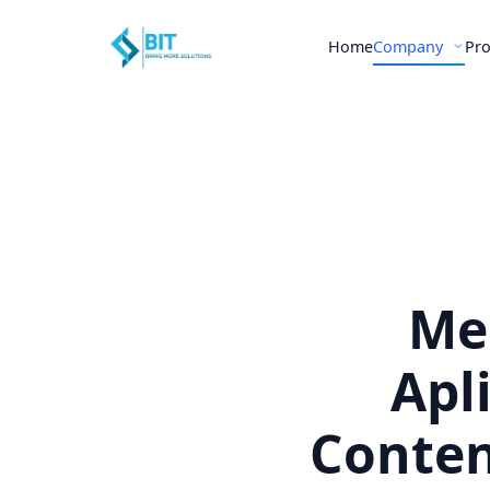
Home
Company
Pr
Me
Apl
Conten