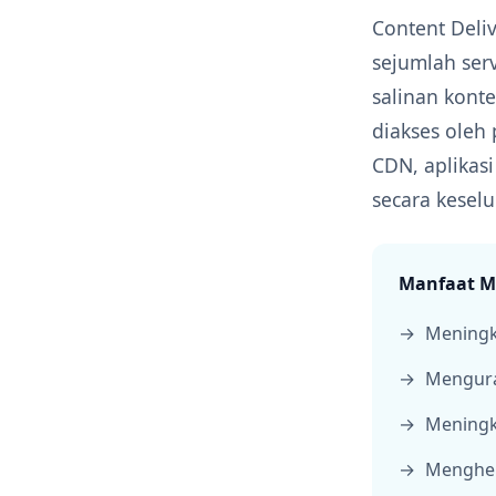
Content Deliv
sejumlah serv
salinan konte
diakses oleh
CDN, aplikas
secara kesel
Manfaat 
Meningka
Mengura
Meningk
Menghem