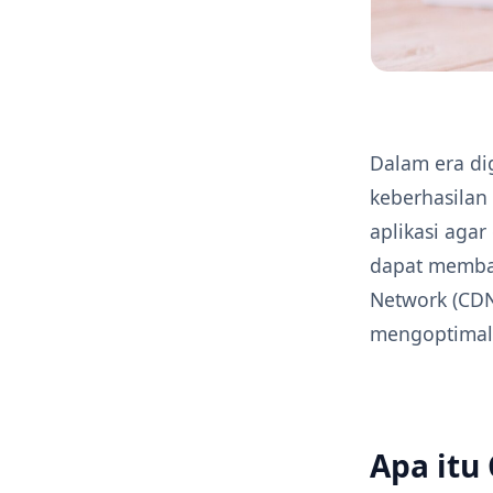
Dalam era dig
keberhasilan 
aplikasi aga
dapat memban
Network (CDN
mengoptimalk
Apa itu