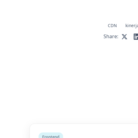
CDN
kinerj
Share:
Frontend