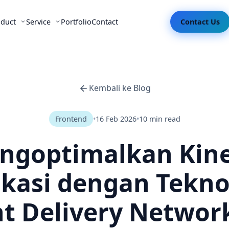
oduct
Service
Portfolio
Contact
Contact Us
Kembali ke Blog
Frontend
•
16 Feb 2026
•
10 min read
ngoptimalkan Kine
ikasi dengan Tekno
t Delivery Networ