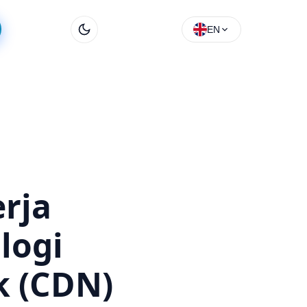
EN
rja
logi
k (CDN)