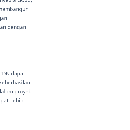
n membangun
gan
kan dengan
 CDN dapat
eberhasilan
dalam proyek
pat, lebih