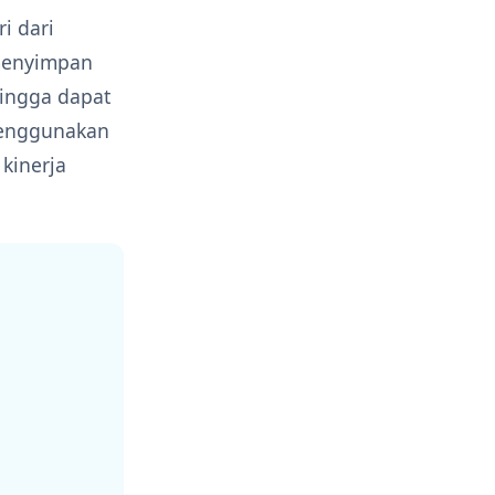
i dari
 menyimpan
ehingga dapat
menggunakan
kinerja