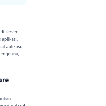
di server-
aplikasi,
al aplikasi.
pengguna,
are
akukan
nyedia cloud,