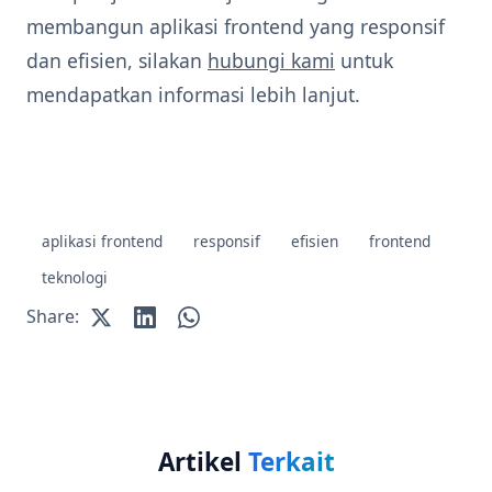
membangun aplikasi frontend yang responsif
dan efisien, silakan
hubungi kami
untuk
mendapatkan informasi lebih lanjut.
aplikasi frontend
responsif
efisien
frontend
teknologi
Share:
Artikel
Terkait