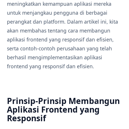
meningkatkan kemampuan aplikasi mereka
untuk menjangkau pengguna di berbagai
perangkat dan platform. Dalam artikel ini, kita
akan membahas tentang cara membangun
aplikasi frontend yang responsif dan efisien,
serta contoh-contoh perusahaan yang telah
berhasil mengimplementasikan aplikasi
frontend yang responsif dan efisien.
Prinsip-Prinsip Membangun
Aplikasi Frontend yang
Responsif