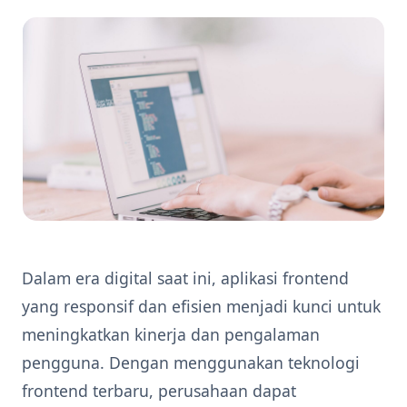
Dalam era digital saat ini, aplikasi frontend
yang responsif dan efisien menjadi kunci untuk
meningkatkan kinerja dan pengalaman
pengguna. Dengan menggunakan teknologi
frontend terbaru, perusahaan dapat