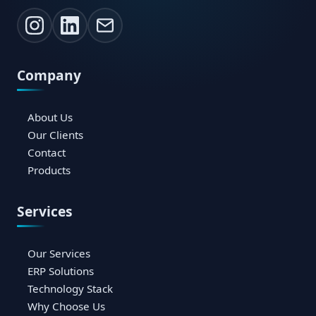
Company
About Us
Our Clients
Contact
Products
Services
Our Services
ERP Solutions
Technology Stack
Why Choose Us