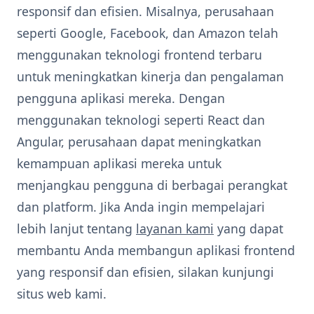
responsif dan efisien. Misalnya, perusahaan
seperti Google, Facebook, dan Amazon telah
menggunakan teknologi frontend terbaru
untuk meningkatkan kinerja dan pengalaman
pengguna aplikasi mereka. Dengan
menggunakan teknologi seperti React dan
Angular, perusahaan dapat meningkatkan
kemampuan aplikasi mereka untuk
menjangkau pengguna di berbagai perangkat
dan platform. Jika Anda ingin mempelajari
lebih lanjut tentang
layanan kami
yang dapat
membantu Anda membangun aplikasi frontend
yang responsif dan efisien, silakan kunjungi
situs web kami.