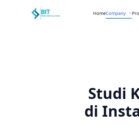
Home
Company
Pr
Studi 
di Inst