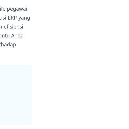
le pegawai
usi ERP
yang
 efisiensi
antu Anda
rhadap