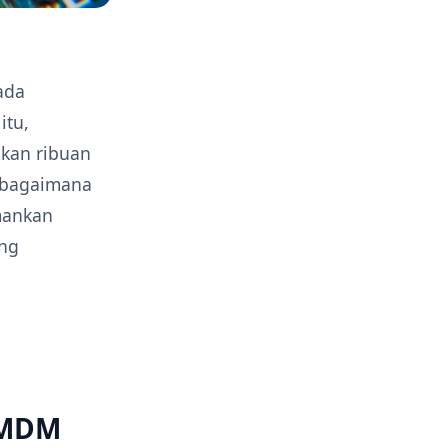
ada
itu,
kan ribuan
s bagaimana
mankan
ang
 MDM