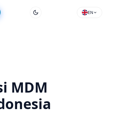
EN
asi MDM
ndonesia