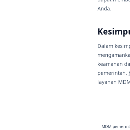
Anda.
Kesimp
Dalam kesim
mengamankan 
keamanan dat
pemerintah,
layanan MDM 
MDM pemerint