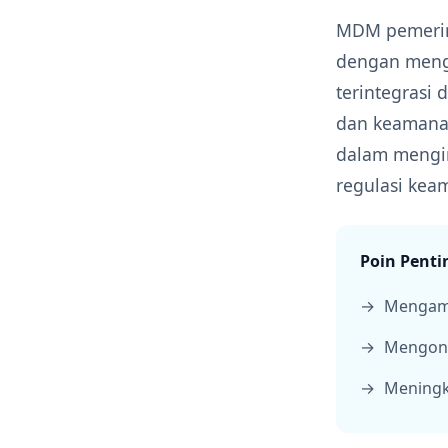
MDM pemerin
dengan mengo
terintegrasi
dan keamanan
dalam mengi
regulasi kea
Poin Penti
Mengama
Mengontr
Meningk