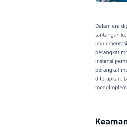
Dalam era dig
tantangan ke
implementas
perangkat mo
instansi pe
perangkat mo
diterapkan.
L
mengimplemen
Keaman