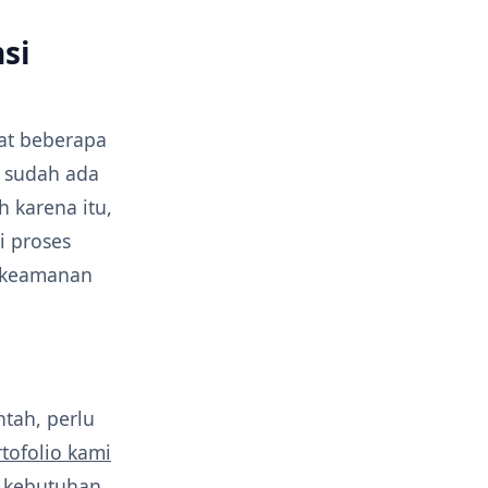
si
at beberapa
g sudah ada
 karena itu,
 proses
 keamanan
tah, perlu
tofolio kami
 kebutuhan