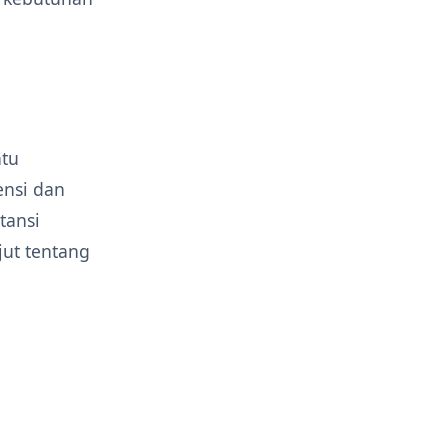
tu
nsi dan
tansi
jut tentang