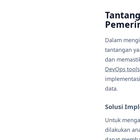
Tantang
Pemeri
Dalam mengim
tantangan yan
dan memastik
DevOps tools
implementas
data.
Solusi Im
Untuk mengat
dilakukan ana
dapat memba