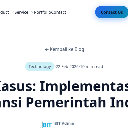
oduct
Service
Portfolio
Contact
Contact Us
Kembali ke Blog
Technology
•
22 Feb 2026
•
10 min read
Kasus: Implement
ansi Pemerintah I
BIT Admin