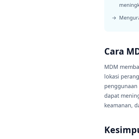
meningk
Mengura
Cara M
MDM membant
lokasi peran
penggunaan p
dapat mening
keamanan, da
Kesimp