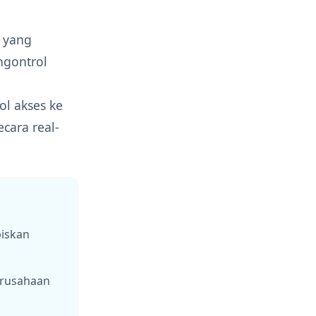
 yang
gontrol
l akses ke
cara real-
biskan
erusahaan