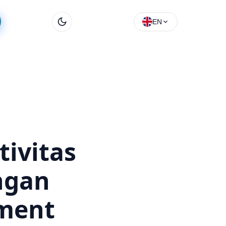
EN
ivitas
ngan
ment