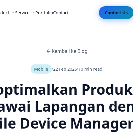
oduct
Service
Portfolio
Contact
Contact Us
Kembali ke Blog
Mobile
•
22 Feb 2026
•
10 min read
ptimalkan Produkt
awai Lapangan de
ile Device Manage