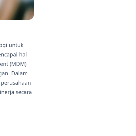
ogi untuk
encapai hal
ment (MDM)
gan. Dalam
 perusahaan
nerja secara