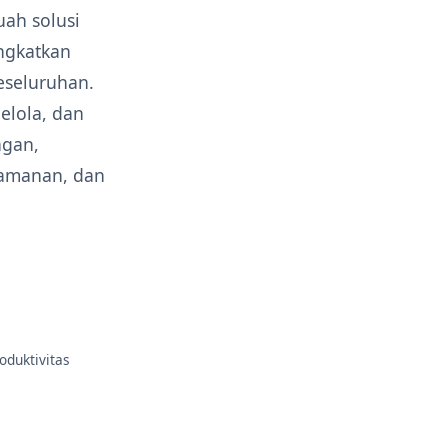
ah solusi
ngkatkan
eseluruhan.
lola, dan
ngan,
eamanan, dan
oduktivitas