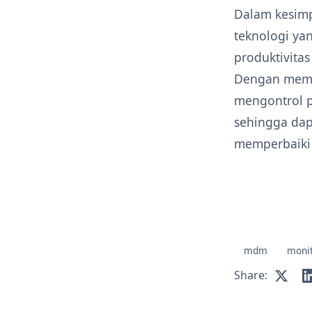
Dalam kesimp
teknologi ya
produktivita
Dengan mema
mengontrol p
sehingga dap
memperbaiki 
mdm
monit
Share: