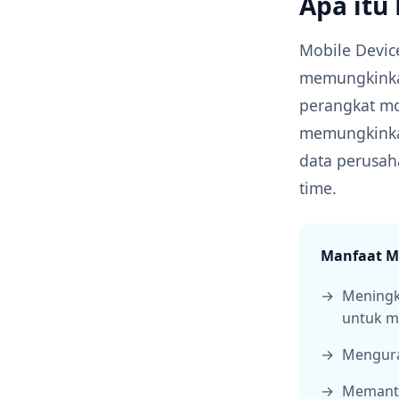
Apa itu
Mobile Devic
memungkinka
perangkat m
memungkinka
data perusah
time.
Manfaat M
Meningk
untuk m
Mengura
Memanta