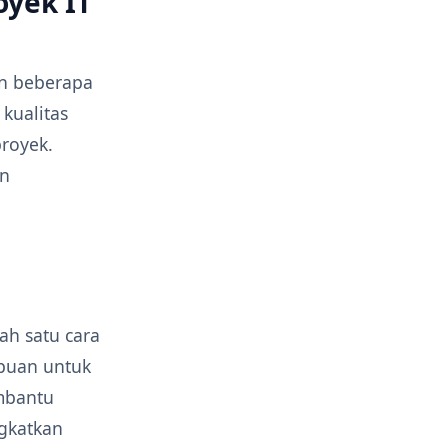
oyek IT
an beberapa
kualitas
royek.
an
ah satu cara
mpuan untuk
mbantu
gkatkan