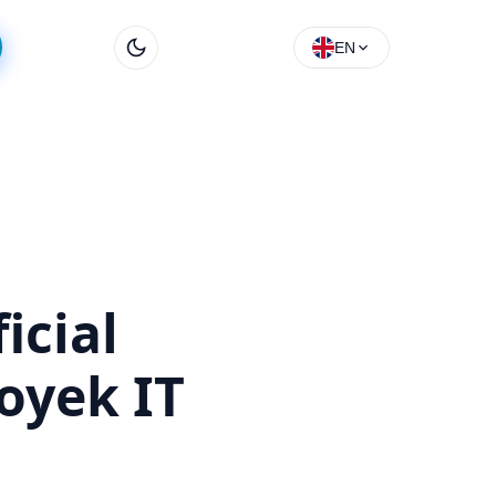
EN
icial
royek IT