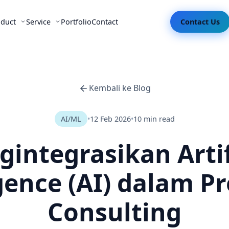
oduct
Service
Portfolio
Contact
Contact Us
Kembali ke Blog
AI/ML
•
12 Feb 2026
•
10 min read
integrasikan Artif
gence (AI) dalam P
Consulting