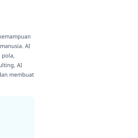
da kemampuan
 manusia. AI
 pola,
lting, AI
, dan membuat