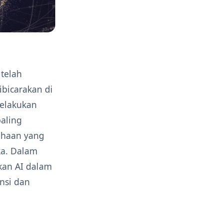
 telah
ibicarakan di
elakukan
paling
ahaan yang
ka. Dalam
kan AI dalam
nsi dan