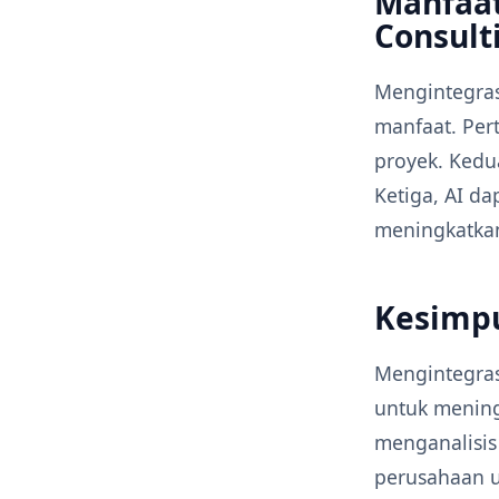
Manfaat
Consult
Mengintegras
manfaat. Per
proyek. Kedu
Ketiga, AI 
meningkatkan 
Kesimp
Mengintegras
untuk mening
menganalisis
perusahaan u