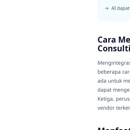
AI dapa
Cara Me
Consult
Mengintegras
beberapa car
ada untuk me
dapat mengem
Ketiga, peru
vendor terke