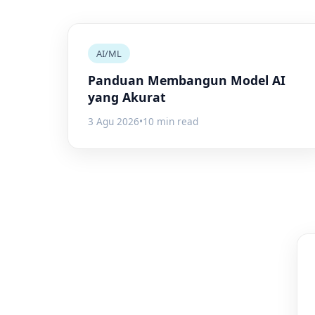
AI/ML
Panduan Membangun Model AI
yang Akurat
3 Agu 2026
•
10 min read