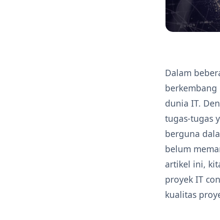
Dalam beberap
berkembang p
dunia IT. D
tugas-tugas y
berguna dala
belum memanf
artikel ini,
proyek IT co
kualitas proy