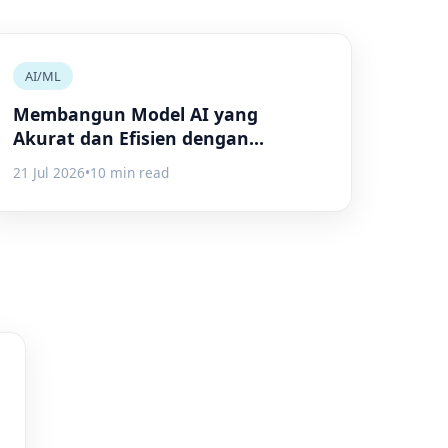
AI/ML
Membangun Model AI yang
Akurat dan Efisien dengan
TensorFlow
21 Jul 2026
•
10 min read