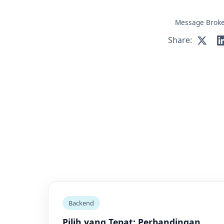
Message Brok
Share:
Backend
Pilih yang Tepat: Perbandingan