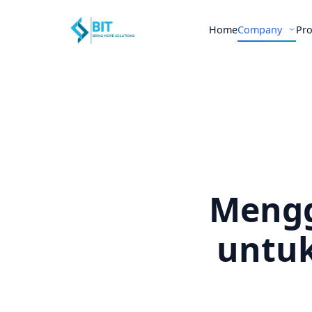
Home
Company
Pr
Mengg
untuk