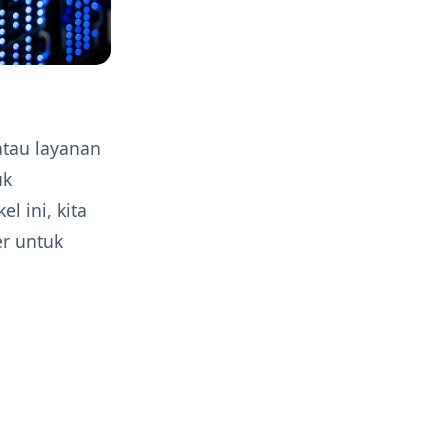
atau layanan
uk
l ini, kita
r untuk