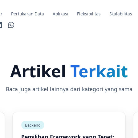
er
Pertukaran Data
Aplikasi
Fleksibilitas
Skalabilitas
Artikel
Terkait
Baca juga artikel lainnya dari kategori yang sama
Backend
Pemilihan Framework yang Tepat: