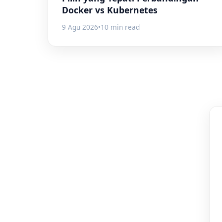
Docker vs Kubernetes
9 Agu 2026
•
10 min read