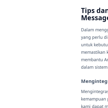
Tips da
Messag
Dalam menggu
yang perlu d
untuk kebutu
memastikan k
membantu An
dalam sistem
Mengintegr
Mengintegras
kemampuan pe
kami dapat 