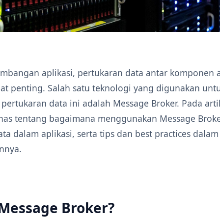
bangan aplikasi, pertukaran data antar komponen 
at penting. Salah satu teknologi yang digunakan unt
 pertukaran data ini adalah Message Broker. Pada artike
as tentang bagaimana menggunakan Message Broke
ta dalam aplikasi, serta tips dan best practices dalam
nnya.
 Message Broker?