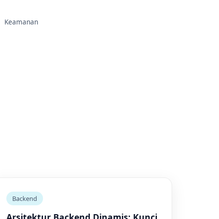
Keamanan
Backend
Arsitektur Backend Dinamis: Kunci