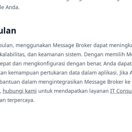
le Anda.
ulan
pulan, menggunakan Message Broker dapat meningk
, skalabilitas, dan keamanan sistem. Dengan memilih 
tepat dan mengkonfigurasi dengan benar, Anda dapat
n kemampuan pertukaran data dalam aplikasi. Jika 
bantuan dalam mengintegrasikan Message Broker ke
a,
hubungi kami
untuk mendapatkan layanan
IT Consu
an terpercaya.