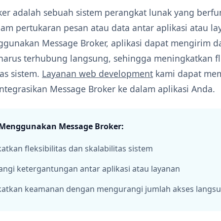
er adalah sebuah sistem perangkat lunak yang berfu
am pertukaran pesan atau data antar aplikasi atau la
gunakan Message Broker, aplikasi dapat mengirim 
harus terhubung langsung, sehingga meningkatkan fle
tas sistem.
Layanan web development
kami dapat me
tegrasikan Message Broker ke dalam aplikasi Anda.
 Menggunakan Message Broker:
tkan fleksibilitas dan skalabilitas sistem
ngi ketergantungan antar aplikasi atau layanan
atkan keamanan dengan mengurangi jumlah akses langs